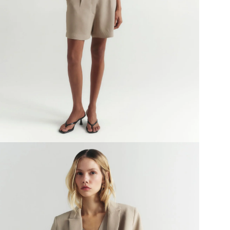
mai
preg
Tod
mov
avi
Cin
alfa
Que
é um
tem
Det
perf
vol
e de
Styl
nova
sofi
de p
Beg
cha
frio
com
equi
Juli
Cass