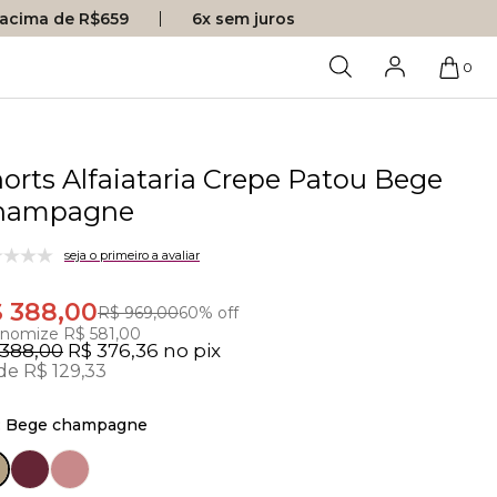
s acima de R$659
6x sem juros
0
orts Alfaiataria Crepe Patou Bege
hampagne
seja o primeiro a avaliar
 388,00
R$ 969,00
60% off
nomize R$ 581,00
 388,00
R$ 376,36
no pix
de R$ 129,33
:
Bege champagne