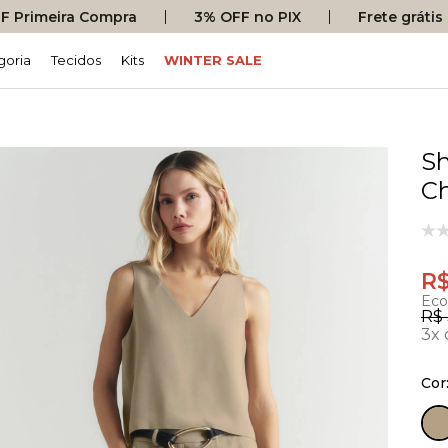
 Primeira Compra
3% OFF no PIX
Frete gráti
goria
Tecidos
Kits
WINTER SALE
Sh
C
R$
Eco
R$
3x 
Cor