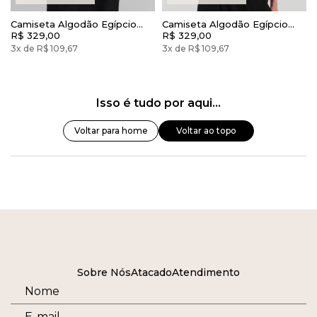
Camiseta Algodão Egípcio
Camiseta Algodão Egípcio
Camys Gola Alta Branca
R$ 329,00
Camys Gola Alta Preto
R$ 329,00
3x de R$ 109,67
3x de R$ 109,67
Isso é tudo por aqui...
Voltar para home
Voltar ao topo
Sobre Nós
Atacado
Atendimento