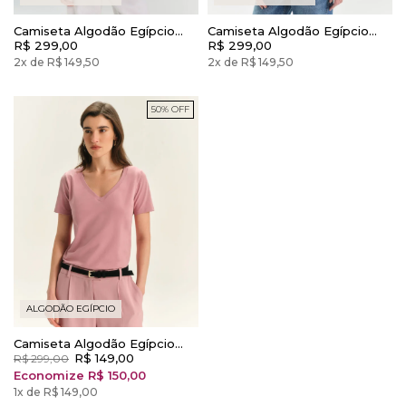
Camiseta Algodão Egípcio
Camiseta Algodão Egípcio
Camys Gola V Branca
R$ 299,00
Camys Gola V Preto
R$ 299,00
2x de R$ 149,50
2x de R$ 149,50
50% OFF
ALGODÃO EGÍPCIO
Camiseta Algodão Egípcio
Camys Gola V Rosa Blush
R$ 149,00
R$ 299,00
Economize R$ 150,00
1x de R$ 149,00