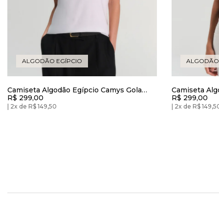
ALGODÃO EGÍPCIO
ALGODÃO 
Camiseta Algodão Egípcio Camys Gola
Camiseta Alg
R$ 299,00
R$ 299,00
Redonda Branca
Redonda Pre
2x de R$ 149,50
2x de R$ 149,5