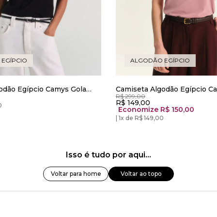
EGÍPCIO
ALGODÃO EGÍPCIO
odão Egípcio Camys Gola
Camiseta Algodão Egípcio C
R$ 299,00
to
Redonda Rosa Blush
R$ 149,00
0
Economize R$ 150,00
1x de R$ 149,00
Isso é tudo por aqui...
Voltar para home
Voltar ao topo