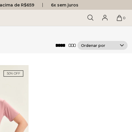
s acima de R$659
6x sem juros
0
50% OFF