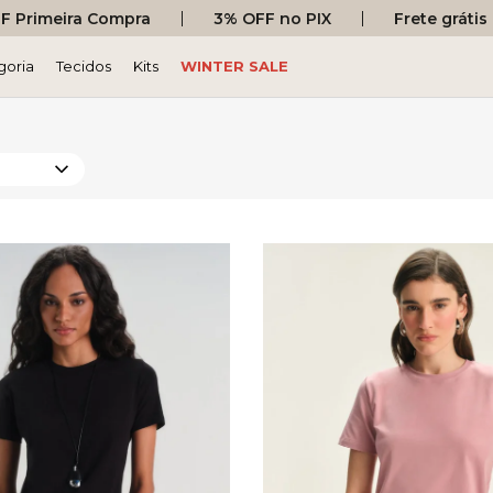
 Primeira Compra
3% OFF no PIX
Frete gráti
goria
Tecidos
Kits
WINTER SALE