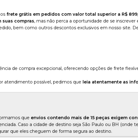
mos
frete grátis em pedidos com valor total superior a R$ 89
m suas compras
, mas não perca a oportunidade de se inscrever 
edido, bem como outros descontos exclusivos em nosso site. De
cia de compra excepcional, oferecendo opções de frete flexív
or atendimento possível, pedimos que
leia atentamente as in
informamos que
envios contendo mais de 15 peças exigem con
denciada. Caso a cidade de destino seja São Paulo ou BH (onde t
egurar que eles cheguem de forma segura ao destino.