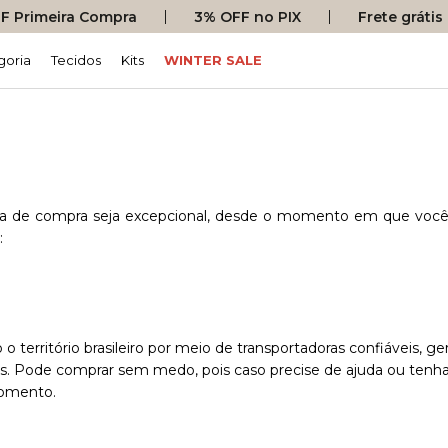
 Primeira Compra
3% OFF no PIX
Frete gráti
goria
Tecidos
Kits
WINTER SALE
a de compra seja excepcional, desde o momento em que você 
:
 território brasileiro por meio de transportadoras confiáveis, 
as. Pode comprar sem medo, pois caso precise de ajuda ou ten
momento.