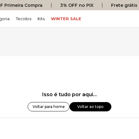
 Primeira Compra
3% OFF no PIX
Frete gráti
goria
Tecidos
Kits
WINTER SALE
Isso é tudo por aqui...
Voltar para home
Voltar ao topo