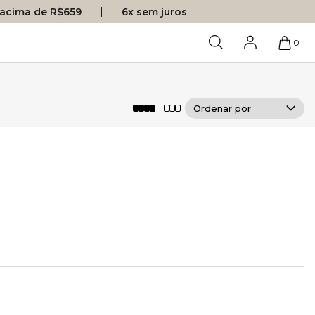
s acima de R$659
6x sem juros
0