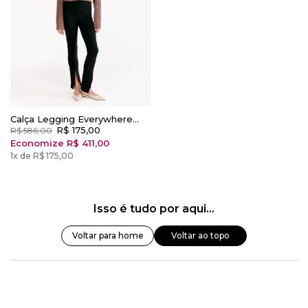
Calça Legging Everywhere
Zíper Frontal Preto
R$ 175,00
R$ 586,00
Economize R$ 411,00
1x de R$ 175,00
Isso é tudo por aqui...
Voltar para home
Voltar ao topo