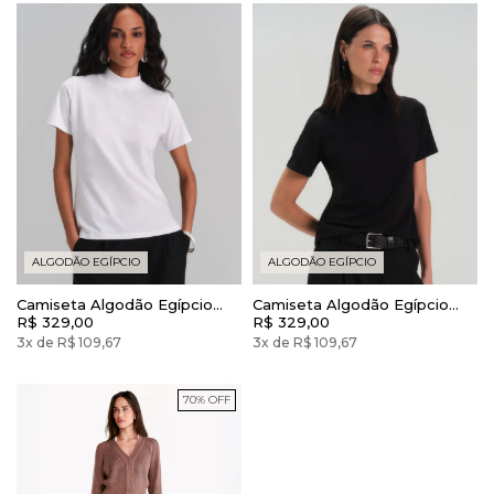
ALGODÃO EGÍPCIO
ALGODÃO EGÍPCIO
Camiseta Algodão Egípcio
Camiseta Algodão Egípcio
Camys Gola Alta Branca
R$ 329,00
Camys Gola Alta Preto
R$ 329,00
3x de R$ 109,67
3x de R$ 109,67
70% OFF