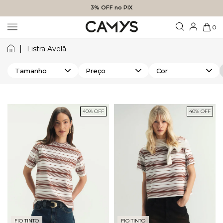
3% OFF no PIX
0
Listra Avelã
Tamanho
Preço
Cor
40% OFF
40% OFF
FIO TINTO
FIO TINTO