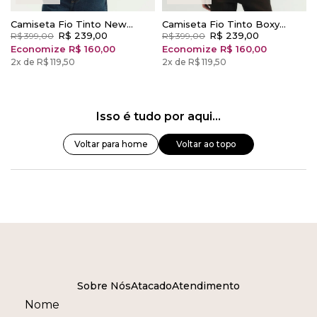
Camiseta Fio Tinto New
Camiseta Fio Tinto Boxy
Comfort Listra Avelã
R$ 239,00
Listra Avelã
R$ 239,00
R$ 399,00
R$ 399,00
Economize R$ 160,00
Economize R$ 160,00
2x de R$ 119,50
2x de R$ 119,50
Isso é tudo por aqui...
Voltar para home
Voltar ao topo
Sobre Nós
Atacado
Atendimento