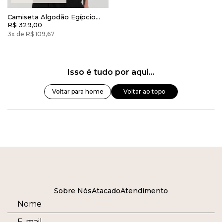
Camiseta Algodão Egípcio
Camys Gola Alta Preto
R$ 329,00
3x de R$ 109,67
Isso é tudo por aqui...
Voltar para home
Voltar ao topo
Sobre Nós
Atacado
Atendimento