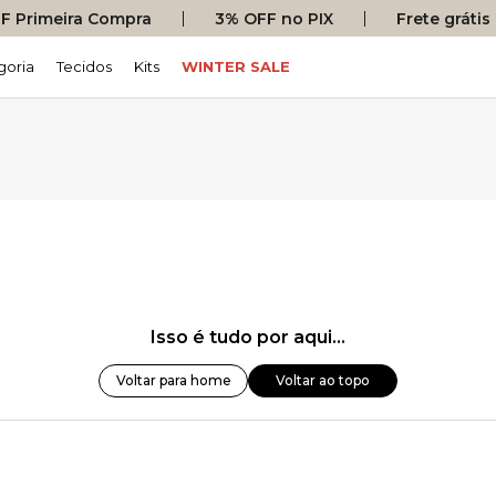
 Primeira Compra
3% OFF no PIX
Frete gráti
goria
Tecidos
Kits
WINTER SALE
Isso é tudo por aqui...
Voltar para home
Voltar ao topo