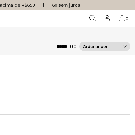
s acima de R$659
6x sem juros
0