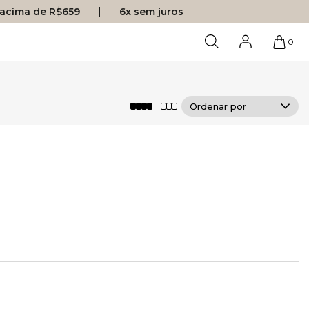
s acima de R$659
6x sem juros
0