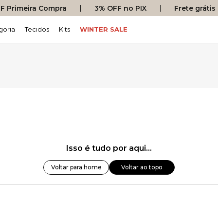
 Primeira Compra
3% OFF no PIX
Frete gráti
goria
Tecidos
Kits
WINTER SALE
Isso é tudo por aqui...
Voltar para home
Voltar ao topo