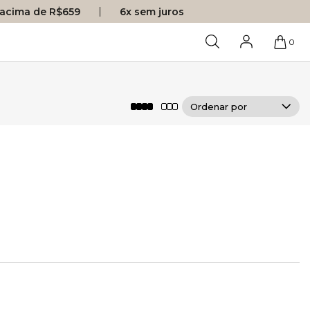
s acima de R$659
6x sem juros
0