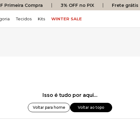
 Primeira Compra
3% OFF no PIX
Frete gráti
goria
Tecidos
Kits
WINTER SALE
Isso é tudo por aqui...
Voltar para home
Voltar ao topo