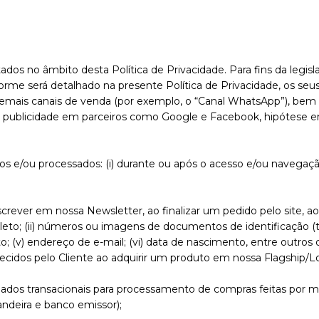
ados no âmbito desta Política de Privacidade. Para fins da legis
forme será detalhado na presente Política de Privacidade, os s
e demais canais de venda (por exemplo, o “Canal WhatsApp”), b
e publicidade em parceiros como Google e Facebook, hipótese 
os e/ou processados: (i) durante ou após o acesso e/ou navegação
nscrever em nossa Newsletter, ao finalizar um pedido pelo site, ao
leto; (ii) números ou imagens de documentos de identificação (t
o; (v) endereço de e-mail; (vi) data de nascimento, entre outros 
idos pelo Cliente ao adquirir um produto em nossa Flagship/Loj
dos transacionais para processamento de compras feitas por mei
andeira e banco emissor);