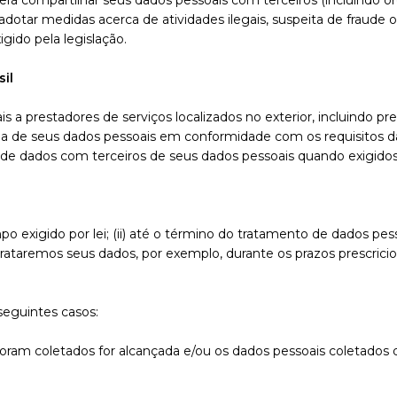
rá compartilhar seus dados pessoais com terceiros (incluindo ó
 ou adotar medidas acerca de atividades ilegais, suspeita de fra
gido pela legislação.
sil
s a prestadores de serviços localizados no exterior, incluindo p
a de seus dados pessoais em conformidade com os requisitos da 
 de dados com terceiros de seus dados pessoais quando exigidos
 exigido por lei; (ii) até o término do tratamento de dados pes
 trataremos seus dados, por exemplo, durante os prazos prescric
seguintes casos:
r foram coletados for alcançada e/ou os dados pessoais coletados