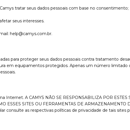
Camys tratar seus dados pessoais com base no consentimento;
fetar seus interesses.
mail:
help@camys.com.br.
riadas para proteger seus dados pessoais contra tratamento desau
ura em equipamentos protegidos. Apenas um número limitado d
essoais.
os sites na Internet. A CAMYS NÃO SE RESPONSABILIZA POR E
COMO ESSES SITES OU FERRAMENTAS DE ARMAZENAMENTO
ulte as respectivas políticas de privacidade de tais sites p