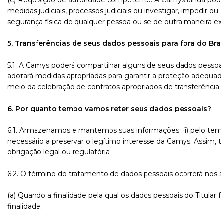
(c) Requisição de autoridade competente: A Camys ainda pode
medidas judiciais, processos judiciais ou investigar, impedir
segurança física de qualquer pessoa ou se de outra maneira exi
5. Transferências de seus dados pessoais para fora do Bra
5.1. A Camys poderá compartilhar alguns de seus dados pessoai
adotará medidas apropriadas para garantir a proteção adequad
meio da celebração de contratos apropriados de transferência
6. Por quanto tempo vamos reter seus dados pessoais?
6.1. Armazenamos e mantemos suas informações: (i) pelo tempo
necessário a preservar o legítimo interesse da Camys. Assim,
obrigação legal ou regulatória.
6.2. O término do tratamento de dados pessoais ocorrerá nos 
(a) Quando a finalidade pela qual os dados pessoais do Titula
finalidade;