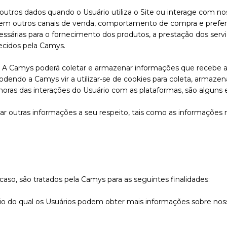
tros dados quando o Usuário utiliza o Site ou interage com nosso
s em outros canais de venda, comportamento de compra e preferê
árias para o fornecimento dos produtos, a prestação dos serviço
ecidos pela Camys.
. A Camys poderá coletar e armazenar informações que recebe 
odendo a Camys vir a utilizar-se de
cookies
para coleta, armazen
horas das interações do Usuário com as plataformas, são alguns 
r outras informações a seu respeito, tais como as informações ma
caso, são tratados pela Camys para as seguintes finalidades:
meio do qual os Usuários podem obter mais informações sobre no