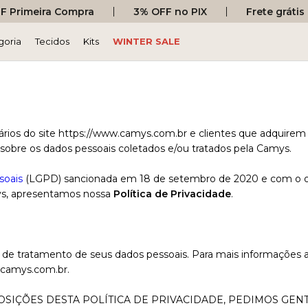
 Primeira Compra
3% OFF no PIX
Frete gráti
goria
Tecidos
Kits
WINTER SALE
os do site https://www.camys.com.br e clientes que adquirem o
” sobre os dados pessoais coletados e/ou tratados pela Camys.
soais
(LGPD) sancionada em 18 de setembro de 2020 e com o obje
mys, apresentamos nossa
Política de Privacidade
.
eses de tratamento de seus dados pessoais. Para mais informações
camys.com.br
.
IÇÕES DESTA POLÍTICA DE PRIVACIDADE, PEDIMOS GENTI