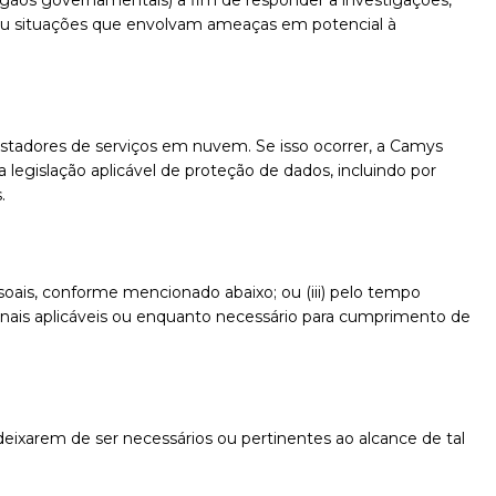
rgãos governamentais) a fim de responder a investigações,
ude ou situações que envolvam ameaças em potencial à
restadores de serviços em nuvem. Se isso ocorrer, a Camys
legislação aplicável de proteção de dados, incluindo por
.
soais, conforme mencionado abaixo; ou (iii) pelo tempo
ionais aplicáveis ou enquanto necessário para cumprimento de
 deixarem de ser necessários ou pertinentes ao alcance de tal