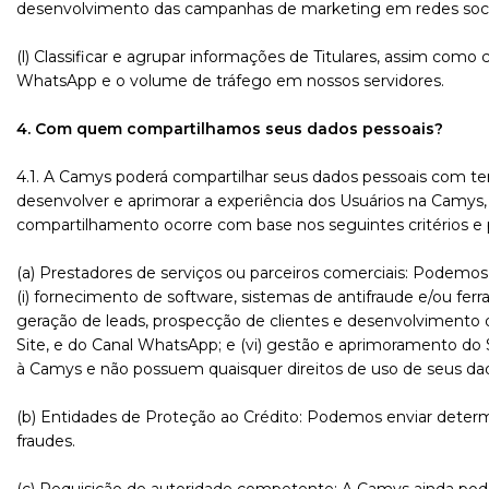
desenvolvimento das campanhas de marketing em redes soci
(l) Classificar e agrupar informações de Titulares, assim como 
WhatsApp e o volume de tráfego em nossos servidores.
4. Com quem compartilhamos seus dados pessoais?
4.1. A Camys poderá compartilhar seus dados pessoais com terce
desenvolver e aprimorar a experiência dos Usuários na Camys, 
compartilhamento ocorre com base nos seguintes critérios e par
(a) Prestadores de serviços ou parceiros comerciais: Podemos
(i) fornecimento de software, sistemas de antifraude e/ou fer
geração de leads, prospecção de clientes e desenvolvimento de
Site, e do Canal WhatsApp; e (vi) gestão e aprimoramento do 
à Camys e não possuem quaisquer direitos de uso de seus dad
(b) Entidades de Proteção ao Crédito: Podemos enviar determi
fraudes.