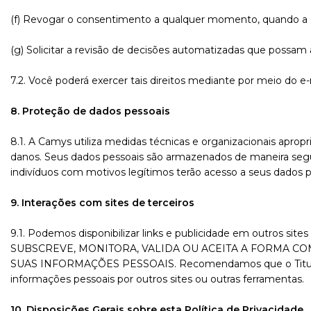
(f) Revogar o consentimento a qualquer momento, quando a 
(g) Solicitar a revisão de decisões automatizadas que possam a
7.2. Você poderá exercer tais direitos mediante por meio do e-
8. Proteção de dados pessoais
8.1. A Camys utiliza medidas técnicas e organizacionais aprop
danos. Seus dados pessoais são armazenados de maneira seg
indivíduos com motivos legítimos terão acesso a seus dados p
9. Interações com sites de terceiros
9.1. Podemos disponibilizar links e publicidade em outr
SUBSCREVE, MONITORA, VALIDA OU ACEITA A FORMA 
SUAS INFORMAÇÕES PESSOAIS. Recomendamos que o Titular cons
informações pessoais por outros sites ou outras ferramentas.
10. Disposições Gerais sobre esta Política de Privacidade