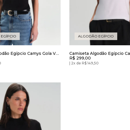
EGÍPCIO
ALGODÃO EGÍPCIO
odão Egípcio Camys Gola V
Camiseta Algodão Egípcio C
R$ 299,00
Redonda Branca
0
2x de R$ 149,50