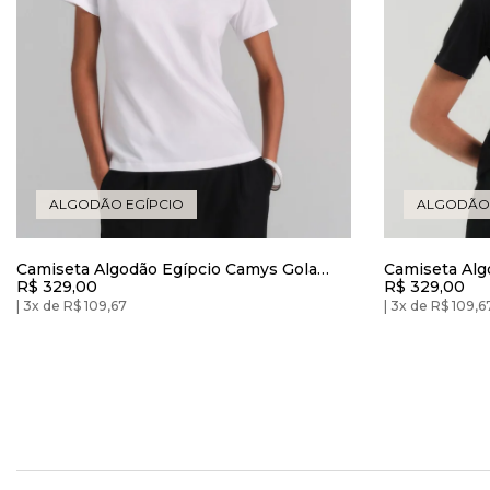
ALGODÃO EGÍPCIO
ALGODÃO 
Camiseta Algodão Egípcio Camys Gola
Camiseta Alg
R$ 329,00
R$ 329,00
Alta Branca
Alta Preto
3x de R$ 109,67
3x de R$ 109,6