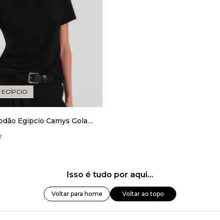
EGÍPCIO
odão Egípcio Camys Gola
7
Isso é tudo por aqui...
Voltar para home
Voltar ao topo