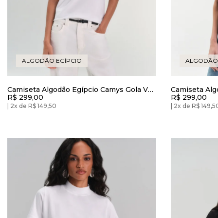
ALGODÃO EGÍPCIO
ALGODÃO 
Camiseta Algodão Egípcio Camys Gola V
Camiseta Alg
R$ 299,00
R$ 299,00
Branca
Preto
2x de R$ 149,50
2x de R$ 149,5