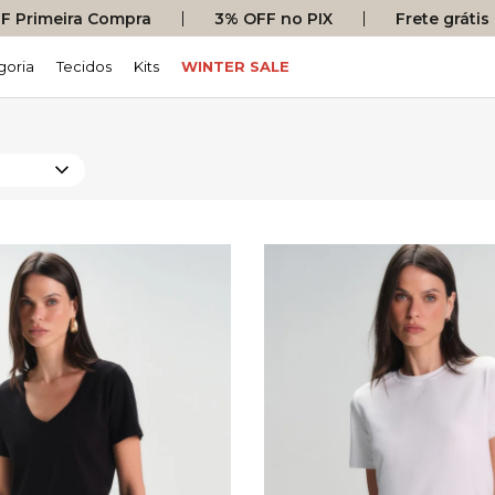
 Primeira Compra
3% OFF no PIX
Frete gráti
goria
Tecidos
Kits
WINTER SALE