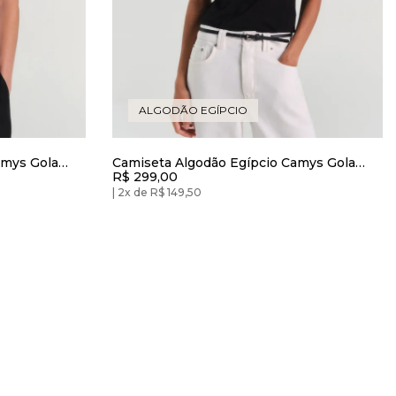
ALGODÃO EGÍPCIO
amys Gola
Camiseta Algodão Egípcio Camys Gola
R$ 299,00
Redonda Preto
2x de R$ 149,50