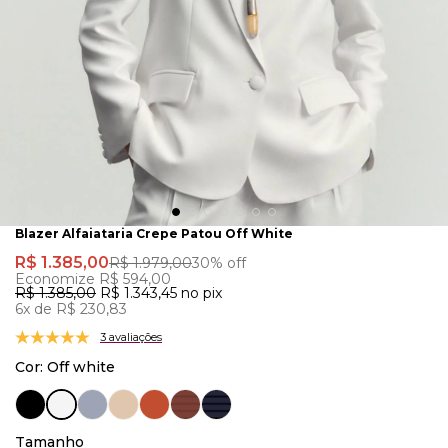
Blazer Alfaiataria Crepe Patou Off White
R$ 1.385,00
R$ 1.979,00
30% off
Economize R$ 594,00
R$ 1.385,00
R$ 1.343,45
no pix
6x de R$ 230,83
3 avaliações
Cor:
Off white
Tamanho