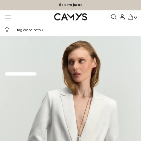
6x sem juros
0
tag crepe patou