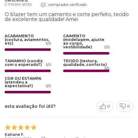
Genicélia d.
2 meses atrás
comprador verificado
O blazer tem um caimento e corte perfeito, tecido
de excelente qualidade! Amei
ACABAMENTO
CAIMENTO
(costura, aviamentos,
(modelagem, ajuste
etc)
5/5
ao corpo,
vestibilidade)
5/5
TAMANHO (condiz
TECIDO (textura,
com o esperado?)
5/5
qualidade, conforto)
5/5
COR OU ESTAMPA
(atendeu a
expectativa?)
5/5
esta avaliação foi útil?
0
0
Katiane F.