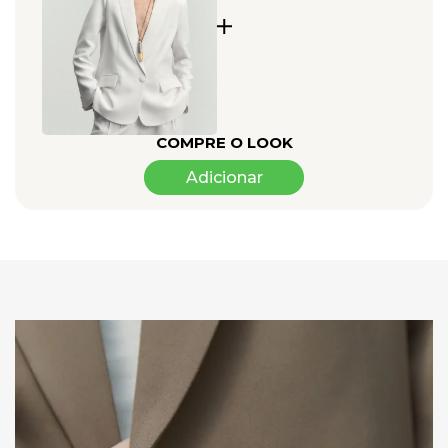
uma lapela clássica e fechamento por um botão.
Bolso Interno e Funcional:
O design inteligente desta peça
inclui um bolso interno perfeitamente posicionado, ideal para
guardar o celular. Um detalhe de funcionalidade que mantém o
look impecável e suas mãos livres.
Styling e Versatilidade
:
A peça-chave para um look de poder
contemporâneo. Sua silhueta oversized e alongada cria uma
COMPRE O LOOK
declaração de estilo, seja combinada com a precisão da
alfaiataria ou usada para dar estrutura a peças mais delicadas.
Adicionar