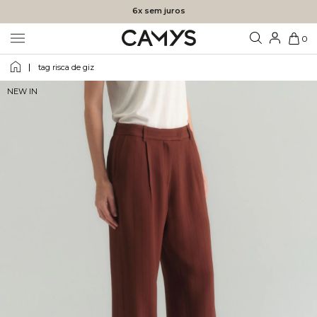
6x sem juros
0
tag risca de giz
NEW IN