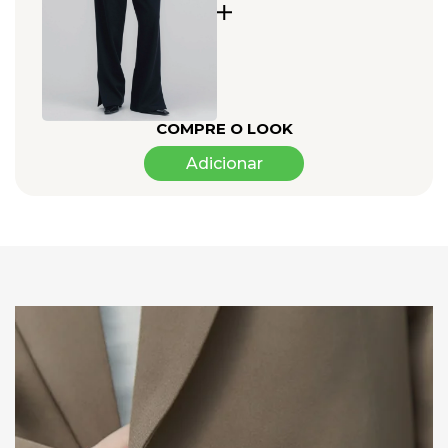
Detalhes e Acabamento
:
Acabamentos precisos que respeitam
a estrutura da malha dupla para evitar deformações. A
construção foca na longevidade e na manutenção da forma
original da calça.
Styling e Versatilidade
:
Ideal para composições coordenadas
com acabamento premium. Combine com a Camiseta Flow para
COMPRE O LOOK
um conjunto minimalista ou com a Jaqueta Tailored Jeans para
um visual moderno e estiloso.
Adicionar