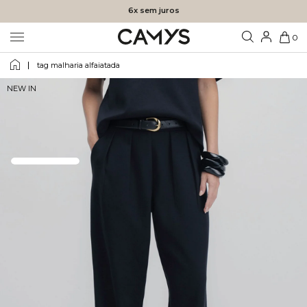
6x sem juros
0
tag malharia alfaiatada
NEW IN