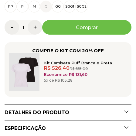
PP
P
M
G
GG
SGG1
SGG2
-
+
Comprar
COMPRE O KIT COM 20% OFF
Kit Camiseta Puff Branca e Preta
R$ 526,40
R$ 658,00
Economize R$ 131,60
5x de R$ 105,28
DETALHES DO PRODUTO
Camiseta Camys Puff - Branca
ESPECIFICAÇÃO
Algodão Egípcio
: Uma fibra nobre de fios extralongos que