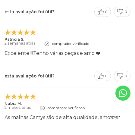
esta avaliação foi útil?
0
0
Patrícia S.
2 semanas atrás
comprador verificado
Excelente !!!Tenho várias peças e amo ❤️!
esta avaliação foi útil?
0
0
Nubia M.
2 meses atrás
comprador verificado
As malhas Camys são de alta qualidade, amo🩷🩷