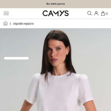
6x sem juros
0
algodão egípcio