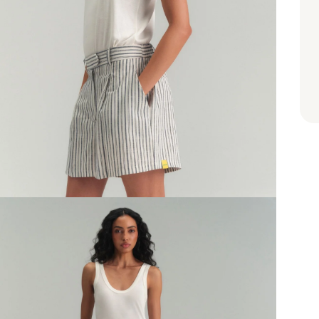
Det
ele
regi
cons
noss
Styl
coo
Fic
Cora
prod
Cibe