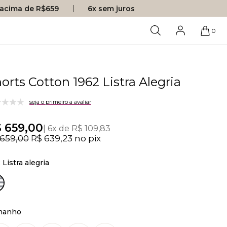
s acima de R$659
6x sem juros
0
orts Cotton 1962 Listra Alegria
seja o primeiro a avaliar
 659,00
6x de R$ 109,83
 659,00
R$ 639,23
no pix
:
Listra alegria
manho