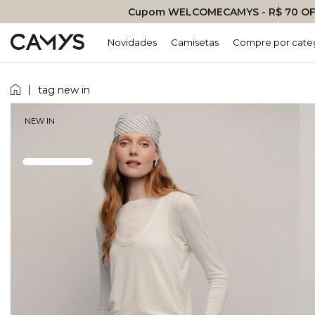
Cupom WELCOMECAMYS - R$ 70 OFF
Novidades
Camisetas
Compre por cate
tag new in
NEW IN