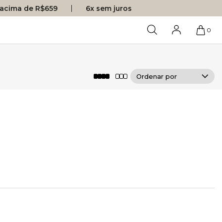
s acima de R$659
6x sem juros
0