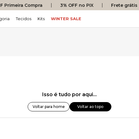
 Primeira Compra
3% OFF no PIX
Frete gráti
goria
Tecidos
Kits
WINTER SALE
Isso é tudo por aqui...
Voltar para home
Voltar ao topo