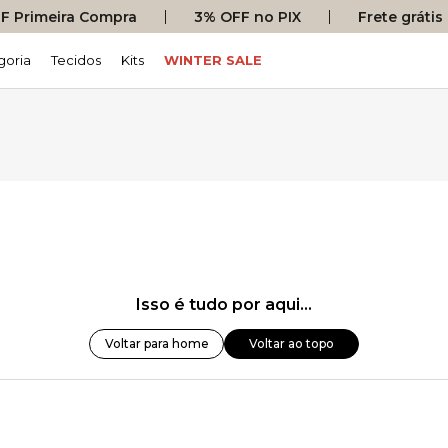
 Primeira Compra
3% OFF no PIX
Frete gráti
goria
Tecidos
Kits
WINTER SALE
Isso é tudo por aqui...
Voltar para home
Voltar ao topo