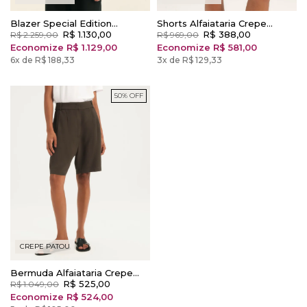
Blazer Special Edition
Shorts Alfaiataria Crepe
Alfaiataria Crepe Patou Preto
R$ 1.130,00
Patou Bege Champagne
R$ 388,00
R$ 2.259,00
R$ 969,00
Economize R$ 1.129,00
Economize R$ 581,00
6x de R$ 188,33
3x de R$ 129,33
50% OFF
CREPE PATOU
Bermuda Alfaiataria Crepe
Patou Marrom Dark
R$ 525,00
R$ 1.049,00
Economize R$ 524,00