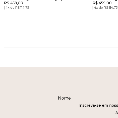
R$ 459,00
R$ 459,00
Preto
4x de R$ 114,75
4x de R$ 114,75
Inscreva-se em noss
A