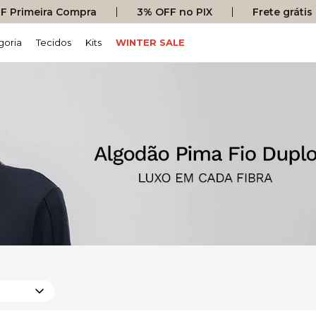
 Primeira Compra
3% OFF no PIX
Frete gráti
goria
Tecidos
Kits
WINTER SALE