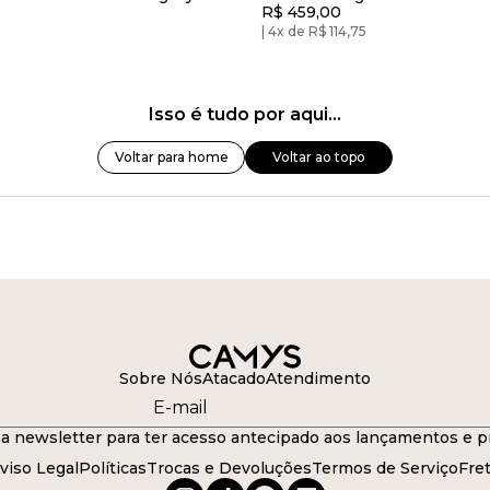
R$ 459,00
Branco
4x de R$ 114,75
Isso é tudo por aqui...
Voltar para home
Voltar ao topo
Sobre Nós
Atacado
Atendimento
a newsletter para ter acesso antecipado aos lançamentos e p
viso Legal
Políticas
Trocas e Devoluções
Termos de Serviço
Fre