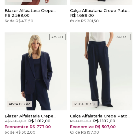
Blazer Alfaiataria Crepe
Calça Alfaiataria Crepe Patou
Patou Risca Giz Cinnamon
R$ 2.589,00
Risca Giz Cinnamon
R$ 1.689,00
6x de R$ 431,50
6x de R$ 281,50
30% OFF
30% OFF
RISCA DE GIZ
RISCA DE GIZ
Blazer Alfaiataria Crepe
Calça Alfaiataria Crepe Patou
Patou Risca Giz Dark Night
R$ 1.812,00
Risca Giz Dark Night
R$ 1.182,00
R$ 2.589,00
R$ 1.689,00
Economize R$ 777,00
Economize R$ 507,00
6x de R$ 302,00
6x de R$ 197,00