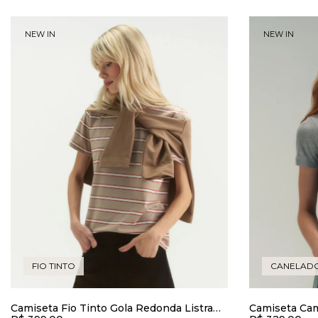
NEW IN
NEW IN
FIO TINTO
CANELADO
Camiseta Fio Tinto Gola Redonda Listra
Camiseta Ca