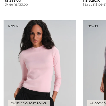
R$ 399,00
R$ 329,00
Taupe and Red
3x de R$ 133,00
3x de R$ 109,6
NEW IN
NEW IN
CANELADO SOFT TOUCH
ALGODÃO 