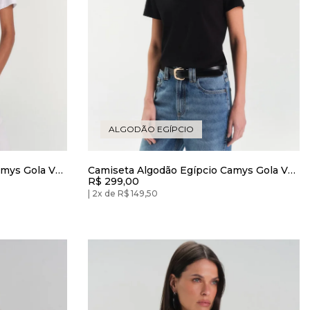
ALGODÃO EGÍPCIO
amys Gola V
Camiseta Algodão Egípcio Camys Gola V
R$ 299,00
Preto
2x de R$ 149,50