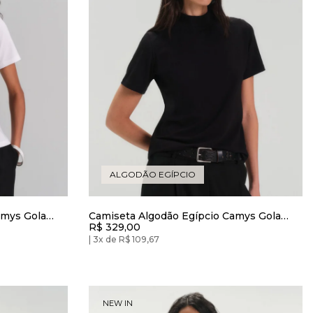
ALGODÃO EGÍPCIO
amys Gola
Camiseta Algodão Egípcio Camys Gola
R$ 329,00
Alta Preto
3x de R$ 109,67
NEW IN