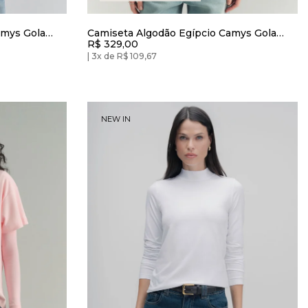
amys Gola
Camiseta Algodão Egípcio Camys Gola
R$ 329,00
Alta CINZA URBAN
3x de R$ 109,67
NEW IN