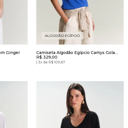
ALGODÃO EGÍPCIO
om Ginger
Camiseta Algodão Egípcio Camys Gola
R$ 329,00
Alta Azul Brave
3x de R$ 109,67