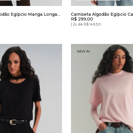
odão Egípcio Manga Longa
Camiseta Algodão Egípcio C
R$ 299,00
 Urban
Redonda Cinza Urban
2x de R$ 149,50
NEW IN