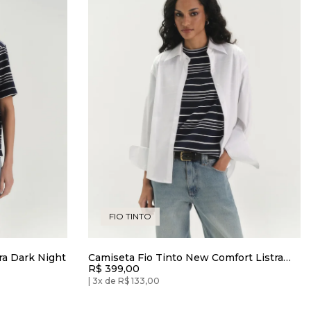
FIO TINTO
ra Dark Night
Camiseta Fio Tinto New Comfort Listra
R$ 399,00
Dark Night
3x de R$ 133,00