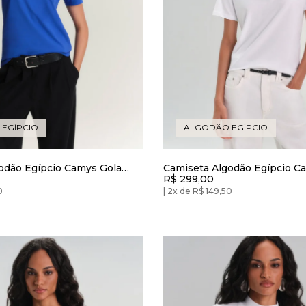
EGÍPCIO
ALGODÃO EGÍPCIO
odão Egípcio Camys Gola
Camiseta Algodão Egípcio C
R$ 299,00
 Brave
Branca
0
2x de R$ 149,50