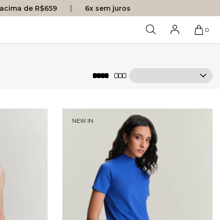
s acima de R$659
6x sem juros
0
NEW IN