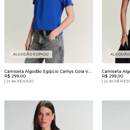
ALGODÃO EGÍPCIO
ALGODÃO 
Camiseta Algodão Egípcio Camys Gola V
Camiseta Alg
R$ 299,00
R$ 299,00
Azul Brave
Redonda Azul
2x de R$ 149,50
2x de R$ 149,5