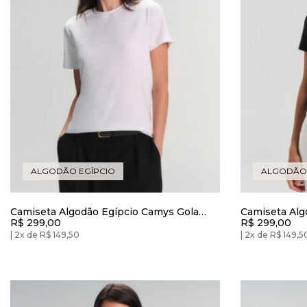
ALGODÃO EGÍPCIO
ALGODÃO 
Camiseta Algodão Egípcio Camys Gola
Camiseta Alg
R$ 299,00
R$ 299,00
Redonda Branca
Redonda Pre
2x de R$ 149,50
2x de R$ 149,5