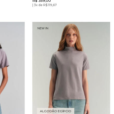
R$ 359,00
Mescla Smoke
3x de R$ 119,67
NEW IN
ALGODÃO EGÍPCIO