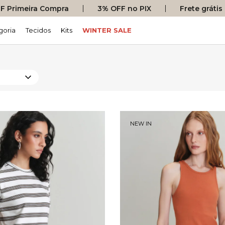
 Primeira Compra
3% OFF no PIX
Frete gráti
goria
Tecidos
Kits
WINTER SALE
NEW IN