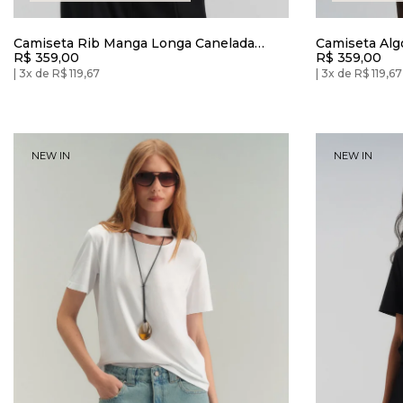
Camiseta Rib Manga Longa Canelada
Camiseta Alg
R$ 359,00
R$ 359,00
Rosa Powder
Gola U Cinza
3x de R$ 119,67
3x de R$ 119,67
NEW IN
NEW IN