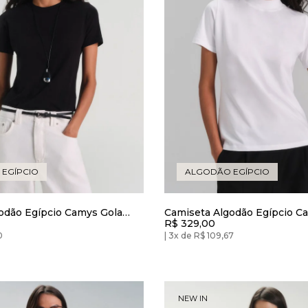
EGÍPCIO
ALGODÃO EGÍPCIO
odão Egípcio Camys Gola
Camiseta Algodão Egípcio C
R$ 329,00
to
Alta Branca
0
3x de R$ 109,67
NEW IN