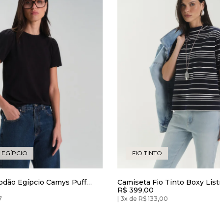
EGÍPCIO
FIO TINTO
odão Egípcio Camys Puff
Camiseta Fio Tinto Boxy List
R$ 399,00
7
3x de R$ 133,00